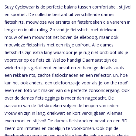
Susy Cyclewear is de perfecte balans tussen comfortabel, stijlvol
en sportief
.
De collectie bestaat uit verschillende dames
fietsshirts, mouwloze wielershirts en fietsbroeken die variëren in
lengte en in uitstraling. Zo vind je fietsshirts met driekwart
mouw of een mouw tot net boven de elleboog, maar ook
mouwloze fietsshirts met een ritsje upfront. Alle dames
fietsshirts zijn extra lang waardoor je je rug niet ontbloot als je
voorover op de fiets zit. Wel zo handig! Daarnaast zijn de
wielertruitjes getailleerd en bevatten ze handige details zoals
een rekbare rits, zachte flatlocknaden en een reflector. En, hoe
kan het ook anders, een telefoonzakje voor als je ‘on the road’
even een foto wilt maken van die perfecte zonsondergang. Ook
over de dames fietsleggings is meer dan nagedacht. De
pasvorm van de fietsbroeken volgen de heupen van iedere
vrouw en zijn in lang, driekwart en kort verkrijgbaar. Allemaal
even mooi en stijlvol! De dames fietsbroeken bevatten een 3D
zeem om irritaties en zadelpijn te voorkomen. Ook zijn de
fietsbroeken voorzien van een klein handig zakje waar je sleutel