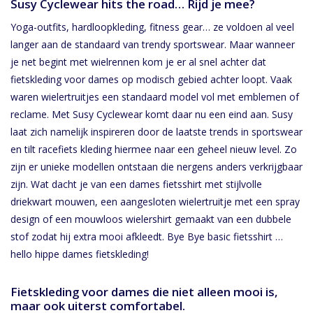
Susy Cyclewear hits the road… Rijd je mee?
Yoga-outfits, hardloopkleding, fitness gear… ze voldoen al veel
langer aan de standaard van trendy sportswear. Maar wanneer
je net begint met wielrennen kom je er al snel achter dat
fietskleding voor dames op modisch gebied achter loopt. Vaak
waren wielertruitjes een standaard model vol met emblemen of
reclame. Met Susy Cyclewear komt daar nu een eind aan. Susy
laat zich namelijk inspireren door de laatste trends in sportswear
en tilt racefiets kleding hiermee naar een geheel nieuw level. Zo
zijn er unieke modellen ontstaan die nergens anders verkrijgbaar
zijn. Wat dacht je van een dames fietsshirt met stijlvolle
driekwart mouwen, een aangesloten wielertruitje met een spray
design of een mouwloos wielershirt gemaakt van een dubbele
stof zodat hij extra mooi afkleedt. Bye Bye basic fietsshirt …
hello hippe dames fietskleding!
Fietskleding voor dames die niet alleen mooi is,
maar ook uiterst comfortabel.