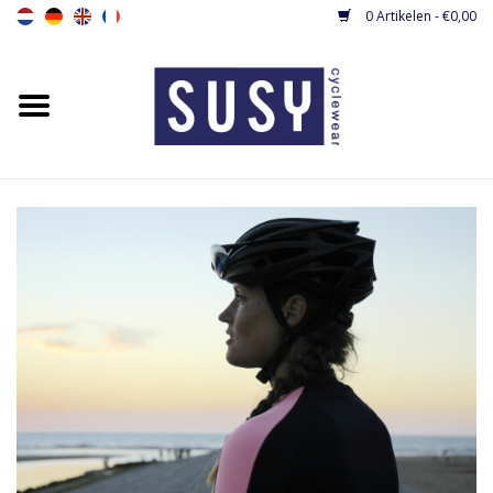
0 Artikelen - €0,00
Home
Nieuw
Dames fietsshirts
Dames fietsbroeken
Dames fietsjacks / gilets
Dames fietspakjes
Base layers