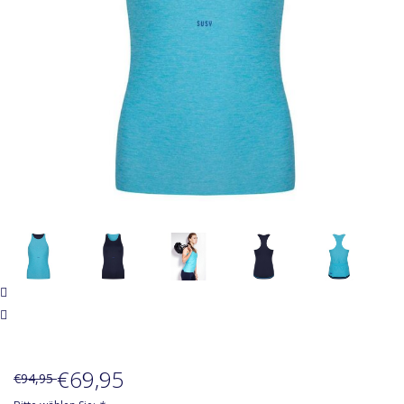
Zubehör
Über Susy
€69,95
€94,95