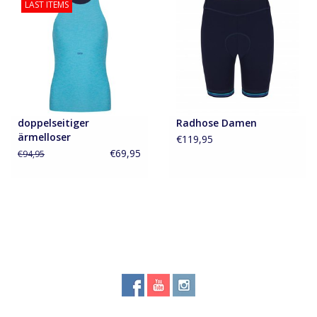
LAST ITEMS
doppelseitiger
Radhose Damen
ärmelloser
€119,95
Fahrradstopp
€69,95
€94,95