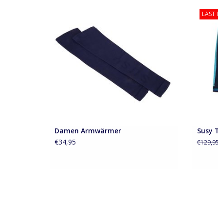
Damen Armwärmer
Dame
LAST 
ZUM WARENKORB HINZUFÜGEN
Z
Damen Armwärmer
Susy 
€34,95
€129,9