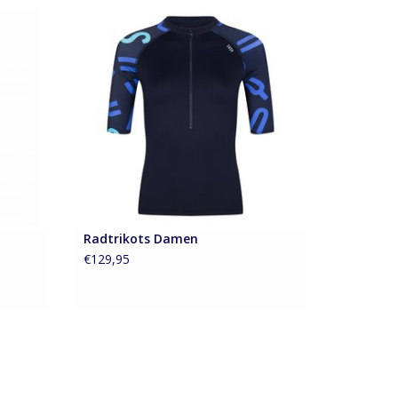
ro-
Radtrikot mit kurzen Ärmeln, hoher
Atmungsaktivität und drei Gesäßtaschen.
EN
ZUM WARENKORB HINZUFÜGEN
Radtrikots Damen
€129,95