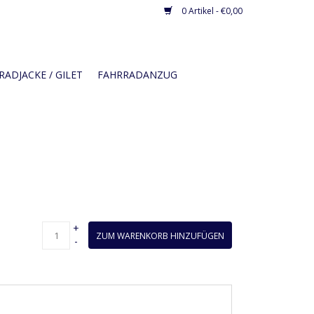
0 Artikel - €0,00
ADJACKE / GILET
FAHRRADANZUG
+
ZUM WARENKORB HINZUFÜGEN
-