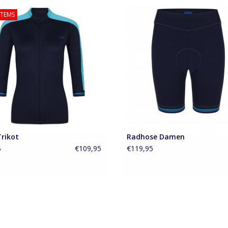
n Rennrad Trikot retro in aqua
ITEMS
Kurze Damen Radhose mit Ret
UM WARENKORB HINZUFÜGEN
Gummizug
ZUM WARENKORB HINZUFÜG
Trikot
Radhose Damen
€109,95
€119,95
5