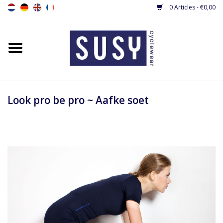
0 Articles - €0,00
Accueil
New
Maillots vélo femme
Look pro be pro ~ Aafke soet
Collants vélo femme
Veste cycliste femme / gilet
La combinaison
Base layers