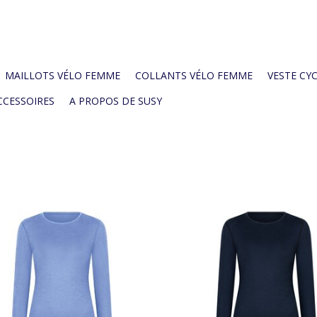
MAILLOTS VÉLO FEMME
COLLANTS VÉLO FEMME
VESTE CYC
CCESSOIRES
A PROPOS DE SUSY
layer pour femme Susy vous garde
Baselayer pour femme Susy vou
ien au chaud pendant vos sorties
bien au chaud pendant vos so
fraîches
fraîches
AJOUTER AU PANIER
AJOUTER AU PANIER