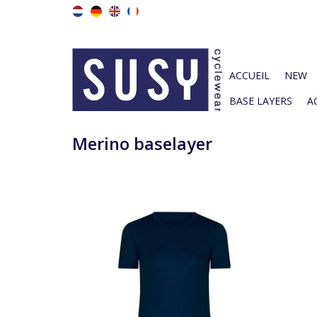
ACCUEIL
NEW
BASE LAYERS
A
Merino baselayer
Jersey cycliste à manches courtes, grande
Base
respirabilité et avec trois poches arrière.
b
AJOUTER AU PANIER