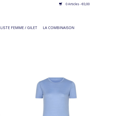
0 Articles - €0,00
LISTE FEMME / GILET
LA COMBINAISON
s garde
Jersey cycliste à manches courtes, grande
rties
respirabilité et avec trois poches arrière.
AJOUTER AU PANIER