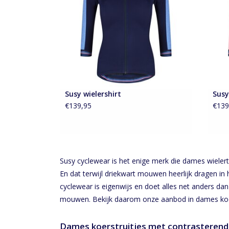
TOEVOEGEN AAN WINKELWAGEN
Susy wielershirt
Susy
€139,95
€139
Susy cyclewear is het enige merk die dames wieler
En dat terwijl driekwart mouwen heerlijk dragen i
cyclewear is eigenwijs en doet alles net anders dan d
mouwen. Bekijk daarom onze aanbod in dames koe
Dames koerstruitjes met contrasterende 