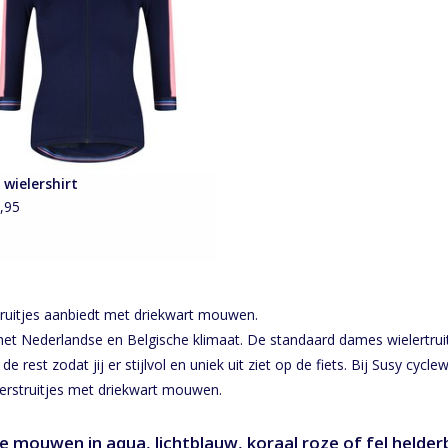
TOEVOEGEN AAN WINKELWAGEN
 wielershirt
,95
truitjes aanbiedt met driekwart mouwen.
n het Nederlandse en Belgische klimaat. De standaard dames wielert
e rest zodat jij er stijlvol en uniek uit ziet op de fiets. Bij Susy cycl
rstruitjes met driekwart mouwen.
mouwen in aqua, lichtblauw, koraal roze of fel helder