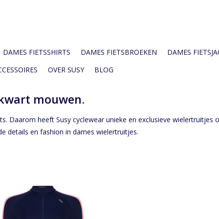
DAMES FIETSSHIRTS
DAMES FIETSBROEKEN
DAMES FIETSJAC
CCESSOIRES
OVER SUSY
BLOG
ekwart mouwen.
fiets. Daarom heeft Susy cyclewear unieke en exclusieve wielertruitjes
 details en fashion in dames wielertruitjes.
sy fietsshirt met elegant driekwart
mouwtje