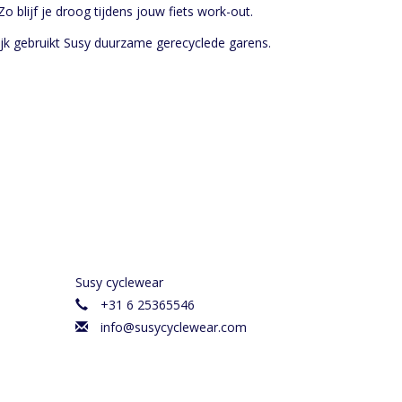
o blijf je droog tijdens jouw fiets work-out.
ijk gebruikt Susy duurzame gerecyclede garens.
Susy cyclewear
+31 6 25365546
info@susycyclewear.com