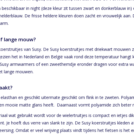
beschikbaar in night (deze kleur zit tussen zwart en donkerblauw in
el helderblauw. De frisse heldere kleuren doen zacht en vrouwelijk aa
rarm.
 of lange mouw?
 koerstruitjes van Susy. De Susy koerstruitjes met driekwart mouwen z
zien het in Nederland en België vaak rond deze temperatuur hangt kun
ze Susy armwarmers of een zweethemdje eronder dragen voor extra 
met lange mouwen.
maakt?
lasthan en geschikt uitermate geschikt om flink in te zweten. Polya
 een mooie matte glans heeft. Daarnaast vormt polyamide zich beter 
iaal wat gebruikt wordt voor de wielertruitjes is compact en ietjes di
t. Je hoeft dus verre van slank te zijn. De Susy koerstruitjes kleden 
eersing. Omdat er veel wrijving plaats vindt tijdens het fietsen is het 