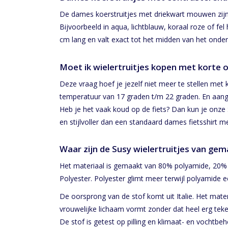
De dames koerstruitjes met driekwart mouwen zijn 
Bijvoorbeeld in aqua, lichtblauw, koraal roze of f
cm lang en valt exact tot het midden van het onde
Moet ik wielertruitjes kopen met korte
Deze vraag hoef je jezelf niet meer te stellen met
temperatuur van 17 graden t/m 22 graden. En aange
Heb je het vaak koud op de fiets? Dan kun je on
en stijlvoller dan een standaard dames fietsshirt 
Waar zijn de Susy wielertruitjes van ge
Het materiaal is gemaakt van 80% polyamide, 20% e
Polyester. Polyester glimt meer terwijl polyamide
De oorsprong van de stof komt uit Italie. Het mater
vrouwelijke lichaam vormt zonder dat heel erg teken
De stof is getest op pilling en klimaat- en vochtbeh