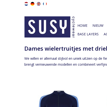
HOME
NIEUW
BASE LAYERS
A
Dames wielertruitjes met dri
We willen er allemaal stijlvol en uniek uitzien op de 
brengt vernieuwende modellen en combineert verfijnde
Susy fietsshirtje met elegant driekwart
Su
mouwtje