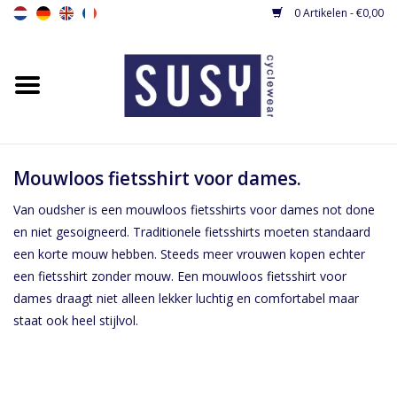
0 Artikelen - €0,00
Home
Nieuw
Dames fietsshirts
Mouwloos fietsshirt voor dames.
Van oudsher is een mouwloos fietsshirts voor dames not done
Dames fietsbroeken
en niet gesoigneerd. Traditionele fietsshirts moeten standaard
een korte mouw hebben. Steeds meer vrouwen kopen echter
Dames fietsjacks / gilets
een fietsshirt zonder mouw. Een mouwloos fietsshirt voor
dames draagt niet alleen lekker luchtig en comfortabel maar
staat ook heel stijlvol.
Dames fietspakjes
Base layers