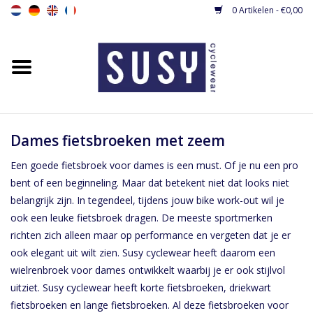
0 Artikelen - €0,00
Home
Nieuw
Dames fietsshirts
Dames fietsbroeken met zeem
Een goede fietsbroek voor dames is een must. Of je nu een pro
Dames fietsbroeken
bent of een beginneling. Maar dat betekent niet dat looks niet
belangrijk zijn. In tegendeel, tijdens jouw bike work-out wil je
Dames fietsjacks / gilets
ook een leuke fietsbroek dragen. De meeste sportmerken
richten zich alleen maar op performance en vergeten dat je er
ook elegant uit wilt zien. Susy cyclewear heeft daarom een
Dames fietspakjes
wielrenbroek voor dames ontwikkelt waarbij je er ook stijlvol
uitziet. Susy cyclewear heeft korte fietsbroeken, driekwart
Base layers
fietsbroeken en lange fietsbroeken. Al deze fietsbroeken voor