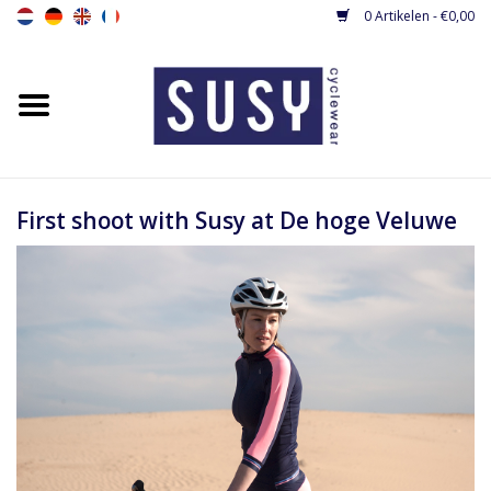
0 Artikelen - €0,00
Home
Nieuw
Dames fietsshirts
First shoot with Susy at De hoge Veluwe
Dames fietsbroeken
Dames fietsjacks / gilets
Dames fietspakjes
Base layers