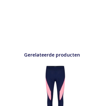
Gerelateerde producten
Lange Susy fietsbroek, met unieke
Lang
vrouwelijke belijning
TOEVOEGEN AAN WINKELWAGEN
TO