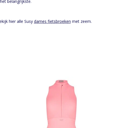
 het belangrijkste.
kijk hier alle Susy
dames fietsbroeken
met zeem.
e
Susy mouwloos fietstopje gemaakt van
zachte stof
GEN
TOEVOEGEN AAN WINKELWAGEN