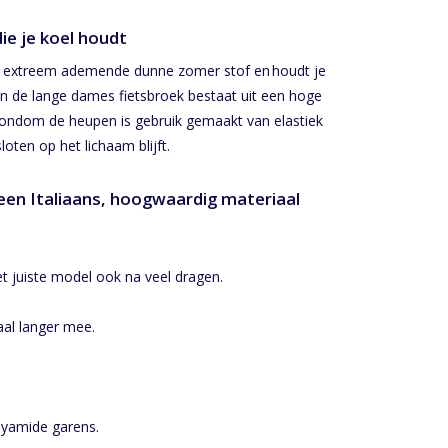
ie je koel houdt
en extreem ademende dunne zomer stof en houdt je
an de lange dames fietsbroek bestaat uit een hoge
 rondom de heupen is gebruik gemaakt van elastiek
oten op het lichaam blijft.
een Italiaans, hoogwaardig materiaal
t juiste model ook na veel dragen.
al langer mee.
lyamide garens.