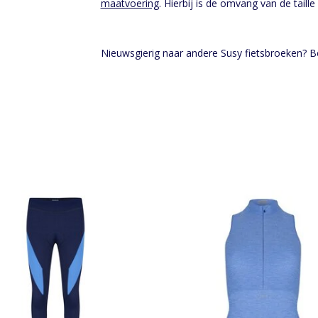
maatvoering
. Hierbij is de omvang van de taille
Nieuwsgierig naar andere Susy fietsbroeken? Be
e dames fietsbroek, met unieke
Mouwloos Susy fietshemdj
vrouwelijke belijning
TOEVOEGEN AAN WINKELWA
EVOEGEN AAN WINKELWAGEN