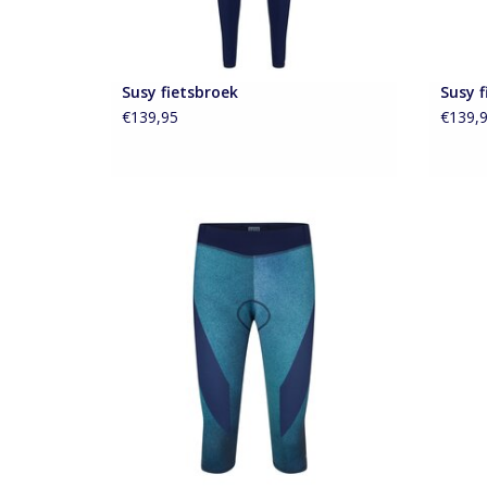
Susy fietsbroek
Susy f
€139,95
€139,
Stoere Susy dames fietsbroek met spray
effect in zeeblauw
TOEVOEGEN AAN WINKELWAGEN