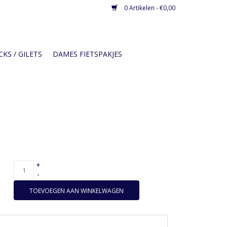
0 Artikelen - €0,00
KS / GILETS
DAMES FIETSPAKJES
+
-
TOEVOEGEN AAN WINKELWAGEN