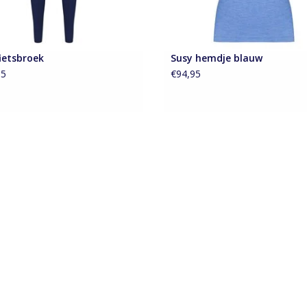
ietsbroek
Susy hemdje blauw
95
€94,95