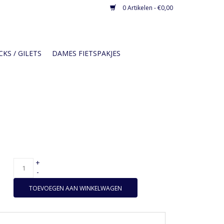
0 Artikelen - €0,00
KS / GILETS
DAMES FIETSPAKJES
+
-
TOEVOEGEN AAN WINKELWAGEN