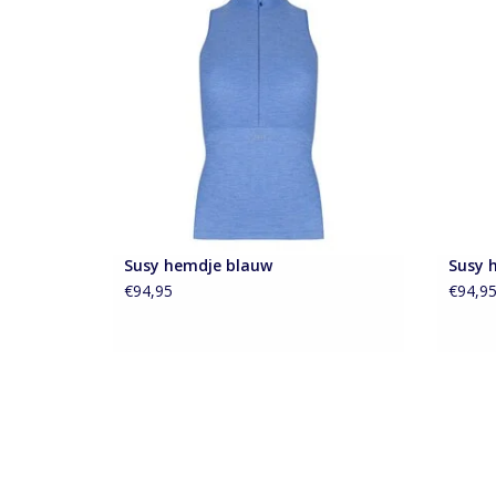
Mouwloos Susy fietshemdje
Susy 
TOEVOEGEN AAN WINKELWAGEN
TO
Susy hemdje blauw
Susy 
€94,95
€94,9