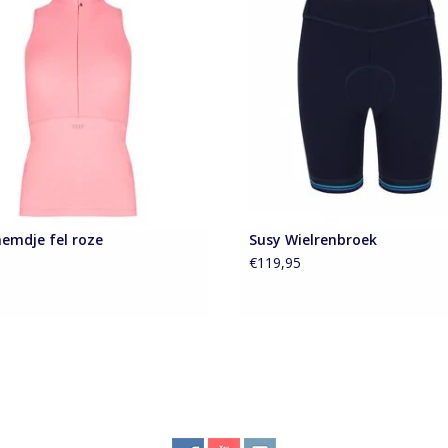
mouwloos fietstopje gemaakt van
Korte dames fietsbroek afgezet 
zachte stof
retro elastieken band
EVOEGEN AAN WINKELWAGEN
TOEVOEGEN AAN WINKELWA
hemdje fel roze
Susy Wielrenbroek
5
€119,95