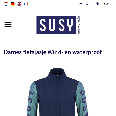
0 Artikelen - €0,00
Home
Nieuw
Dames fietsshirts
Dames fietsjasje Wind- en waterproof
Dames fietsbroeken
Dames fietsjacks / gilets
Dames fietspakjes
Base layers