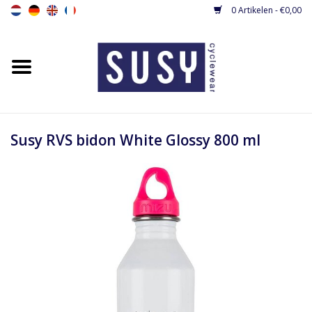
0 Artikelen - €0,00
Home
Nieuw
Dames fietsshirts
Susy RVS bidon White Glossy 800 ml
Dames fietsbroeken
Dames fietsjacks / gilets
Dames fietspakjes
Base layers