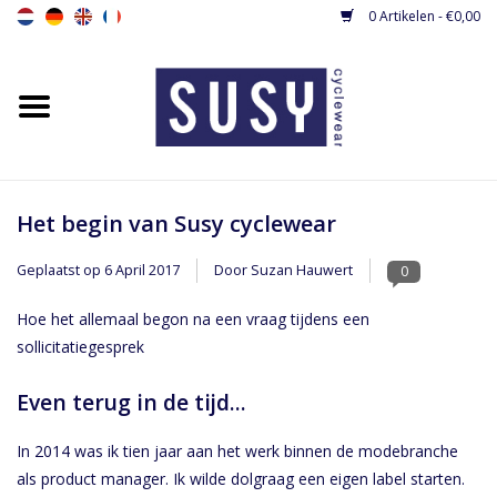
0 Artikelen - €0,00
Home
Nieuw
Dames fietsshirts
Het begin van Susy cyclewear
Geplaatst op
6 April 2017
Door Suzan Hauwert
0
Dames fietsbroeken
Hoe het allemaal begon na een vraag tijdens een
Dames fietsjacks / gilets
sollicitatiegesprek
Even terug in de tijd...
Dames fietspakjes
In 2014 was ik tien jaar aan het werk binnen de modebranche
Base layers
als product manager. Ik wilde dolgraag een eigen label starten.