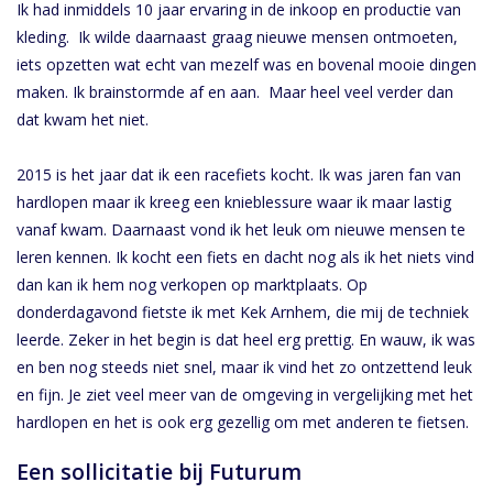
Ik had inmiddels 10 jaar ervaring in de inkoop en productie van
Accessoires
kleding. Ik wilde daarnaast graag nieuwe mensen ontmoeten,
iets opzetten wat echt van mezelf was en bovenal mooie dingen
Over Susy
maken. Ik brainstormde af en aan. Maar heel veel verder dan
dat kwam het niet.
Blog
2015 is het jaar dat ik een racefiets kocht. Ik was jaren fan van
hardlopen maar ik kreeg een knieblessure waar ik maar lastig
vanaf kwam. Daarnaast vond ik het leuk om nieuwe mensen te
leren kennen. Ik kocht een fiets en dacht nog als ik het niets vind
dan kan ik hem nog verkopen op marktplaats. Op
donderdagavond fietste ik met Kek Arnhem, die mij de techniek
leerde. Zeker in het begin is dat heel erg prettig. En wauw, ik was
en ben nog steeds niet snel, maar ik vind het zo ontzettend leuk
en fijn. Je ziet veel meer van de omgeving in vergelijking met het
hardlopen en het is ook erg gezellig om met anderen te fietsen.
Een sollicitatie bij Futurum